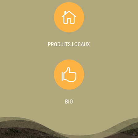

PRODUITS LOCAUX

BIO